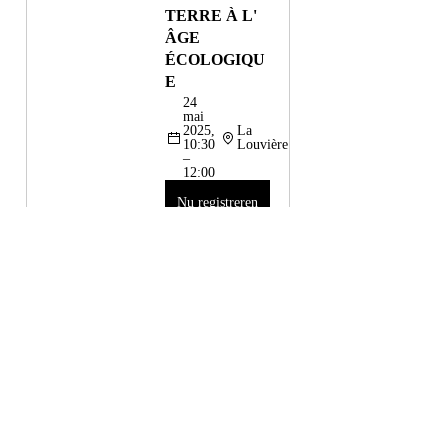
TERRE À L' 
ÂGE 
ÉCOLOGIQU
E
24 
mai 
2025, 
La 
10:30 
Louvière
– 
12:00
Nu registreren
CONFÉRENC
E EN 
ŒUVRE // 
NATURE 
MORTE, 
NATURE 
VIVE, LES 